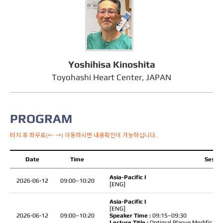
Yoshihisa Kinoshita
Toyohashi Heart Center, JAPAN
PROGRAM
터치 후 좌우로(← →) 이동하시면 내용확인이 가능하십니다.
Date
Time
Sessio
Asia-Pacific I
2026-06-12
09:00~10:20
[ENG]
Asia-Pacific I
[ENG]
2026-06-12
09:00~10:20
Speaker Time :
09:15~09:30
Lecture Title :
Optimal Plaque Modification